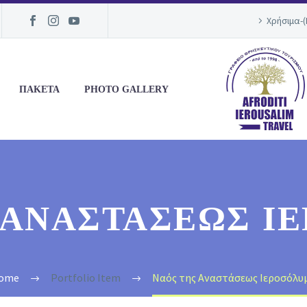
Χρήσιμα-
ΠΑΚΕΤΑ
PHOTO GALLERY
 ΑΝΑΣΤΆΣΕΩΣ Ι
ome
Portfolio Item
Ναός της Αναστάσεως Ιεροσόλυ