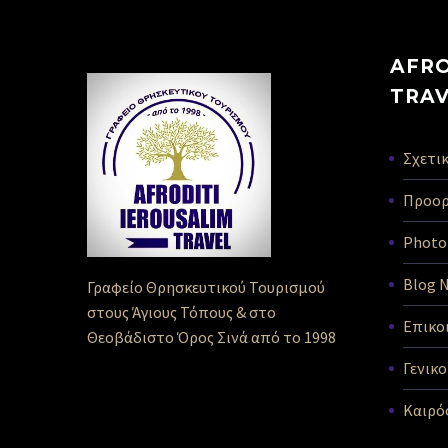
AFRO
TRA
Σχετικ
Προορ
Photo 
Blog 
Γραφείο Θρησκευτικού Τουρισμού
στους Άγιους Τόπους & στο
Επικο
Θεοβάδιστο Όρος Σινά από το 1998
Γενικ
Καιρό