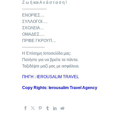
Ζ ω ή και Α ν ά σ τ α σ η !
——————
ΕΝΟΡΙΕΣ…
ΣΥΛΛΟΓΟΙ….
ΣΧΟΛΕΙΑ…
ΟΜΑΔΕΣ….
ΠΡΙΒΕ ΓΚΡΟΥΠ…
—————–
Η Επίσημη Ιστοσελίδα μας:
Πατήστε για να βρείτε τα πάντα.
Ταξιδέψτε μαζί μας με ασφάλεια.
ΠΗΓΗ : IEROUSALIM TRAVEL
Copy Rights: Ierousalim Travel Agency