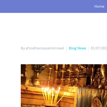
Home
By afroditierousalimtravel
Blog News
01/07/20