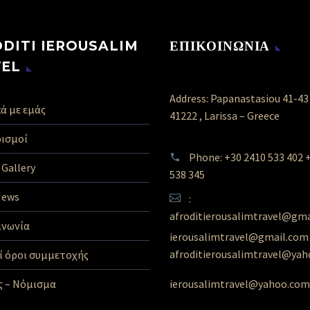
DITI IEROUSALIM
ΕΠΙΚΟΙΝΩΝΙΑ
VEL
Address: Papanastasiou 41-43
ά με εμάς
41222 , Larissa – Greece
ισμοί
Phone: +30 2410 533 402 
Gallery
538 345
News
:
afroditierousalimtravel@gm
ινωνία
ierousalimtravel@gmail.com
afroditierousalimtravel@ya
οί όροι συμμετοχής
ierousalimtravel@yahoo.com
ς – Νόμισμα