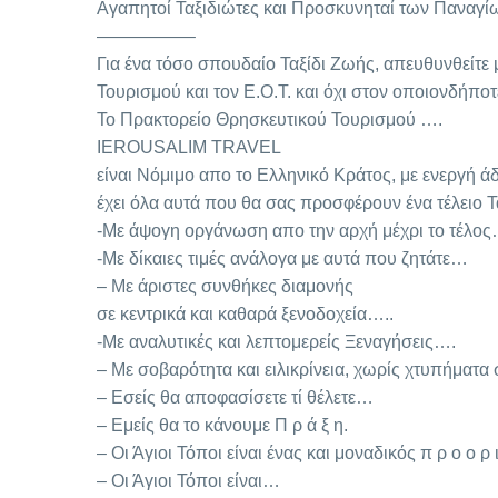
Αγαπητοί Ταξιδιώτες και Προσκυνηταί των Παναγ
—————–
Για ένα τόσο σπουδαίο Ταξίδι Ζωής, απευθυνθείτε μ
Τουρισμού και τον Ε.Ο.Τ. και όχι στον οποιονδήποτ
Το Πρακτορείο Θρησκευτικού Τουρισμού ….
IEROUSALIM TRAVEL
είναι Νόμιμο απο το Ελληνικό Κράτος, με ενεργή άδ
έχει όλα αυτά που θα σας προσφέρουν ένα τέλειο 
-Με άψογη οργάνωση απο την αρχή μέχρι το τέλο
-Με δίκαιες τιμές ανάλογα με αυτά που ζητάτε…
– Με άριστες συνθήκες διαμονής
σε κεντρικά και καθαρά ξενοδοχεία…..
-Με αναλυτικές και λεπτομερείς Ξεναγήσεις….
– Με σοβαρότητα και ειλικρίνεια, χωρίς χτυπήματα
– Εσείς θα αποφασίσετε τί θέλετε…
– Εμείς θα το κάνουμε Π ρ ά ξ η.
– Οι Άγιοι Τόποι είναι ένας και μοναδικός π ρ ο ο ρ ι
– Οι Άγιοι Τόποι είναι…