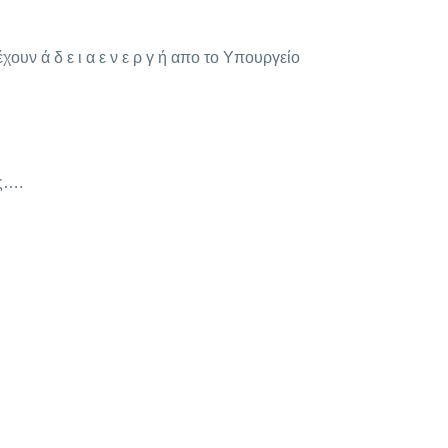
υν ά δ ε ι α ε ν ε ρ γ ή απο το Υπουργείο
ης….