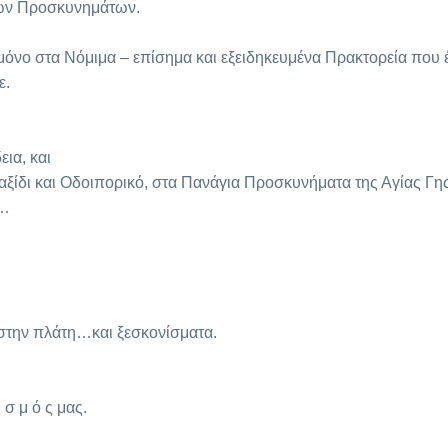
ίων Προσκυνημάτων.
όνο στα Νόμιμα – επίσημα και εξειδηκευμένα Πρακτορεία που έχο
ε.
εια, και
Ταξίδι και Οδοιπορικό, στα Πανάγια Προσκυνήματα της Αγίας Γ
ς…
 στην πλάτη…και ξεσκονίσματα.
 σ μ ό ς μας.