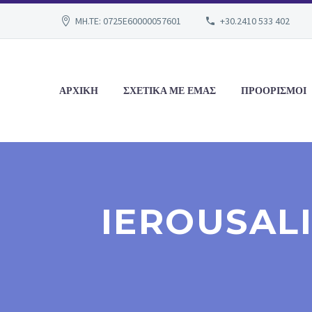
MH.TE: 0725E60000057601
+30.2410 533 402
ΑΡΧΙΚΗ
ΣΧΕΤΙΚΑ ΜΕ ΕΜΑΣ
ΠΡΟΟΡΙΣΜΟΙ
IEROUSAL