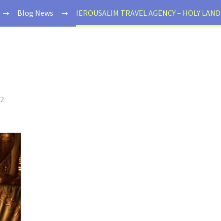
Blog News
IEROUSALIM TRAVEL AGENCY – HOLY LAND 
22