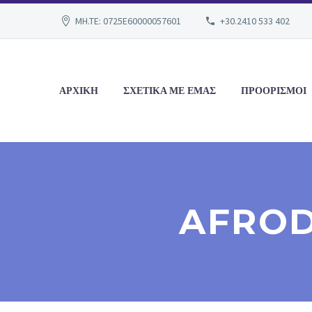
MH.TE: 0725E60000057601
+30.2410 533 402
ΑΡΧΙΚΗ
ΣΧΕΤΙΚΑ ΜΕ ΕΜΑΣ
ΠΡΟΟΡΙΣΜΟΙ
AFROD