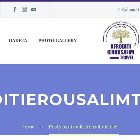
Χρήσιμα-
ΠΑΚΕΤΑ
PHOTO GALLERY
ITIEROUSALIM
Home
Posts by afroditierousalimtravel