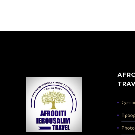
AFRO
TRA
Σχετικ
Προορ
Photo 