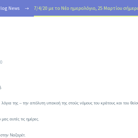
log News
7/4/20 με το Νέο ημερολόγιο, 25 Μαρτίου σήμερα
20
ή.
 λόγια της – την απόλυτη υπακοή της στούς νόμους του κράτους και του θείο
μας αυτές τις ημέρες.
 στην Ναζαρέτ.