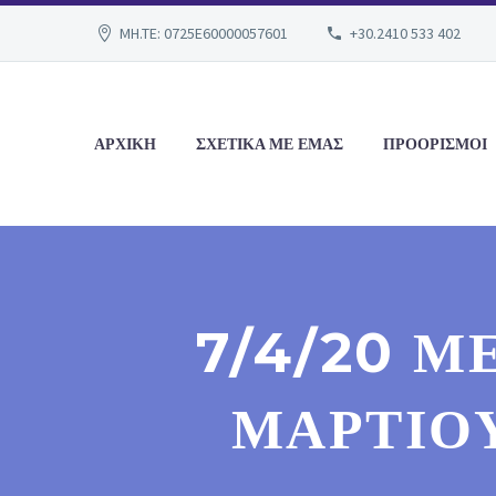
MH.TE: 0725E60000057601
+30.2410 533 402
ΑΡΧΙΚΗ
ΣΧΕΤΙΚΑ ΜΕ ΕΜΑΣ
ΠΡΟΟΡΙΣΜΟΙ
7/4/20 Μ
ΜΑΡΤΊΟΥ