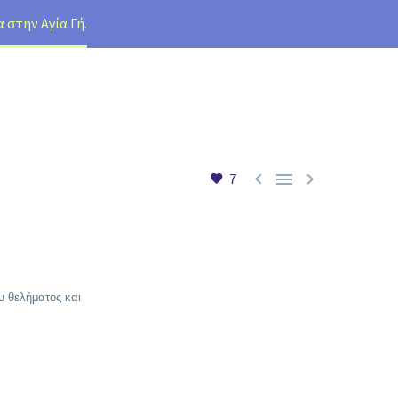
 στην Αγία Γή.



7
υ θελήματος και