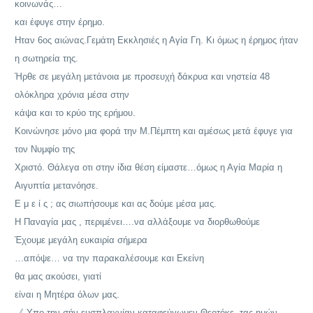
κοινωνάς…
και έφυγε στην έρημο.
Ηταν 6ος αιώνας.Γεμάτη Εκκλησιές η Αγία Γη. Κι όμως η έρημος ήταν
η σωτηρεία της.
Ήρθε σε μεγάλη μετάνοια με προσευχή δάκρυα και νηστεία 48
ολόκληρα χρόνια μέσα στην
κάψα και το κρύο της ερήμου.
Κοινώνησε μόνο μια φορά την Μ.Πέμπτη και αμέσως μετά έφυγε για
τον Νυμφίο της
Χριστό. Θάλεγα οτι στην ίδια θέση είμαστε…όμως η Αγία Μαρία η
Αιγυπτία μετανόησε.
Ε μ ε ί ς ; ας σιωπήσουμε και ας δούμε μέσα μας.
Η Παναγία μας , περιμένει….να αλλάξουμε να διορθωθούμε
Έχουμε μεγάλη ευκαιρία σήμερα
…απόψε… να την παρακαλέσουμε και Εκείνη
θα μας ακούσει, γιατί
είναι η Μητέρα όλων μας.
《 Υπο την σήν ευσπλαχνίαν καταφεύγωμεν Θεοτόκε, τας ημών