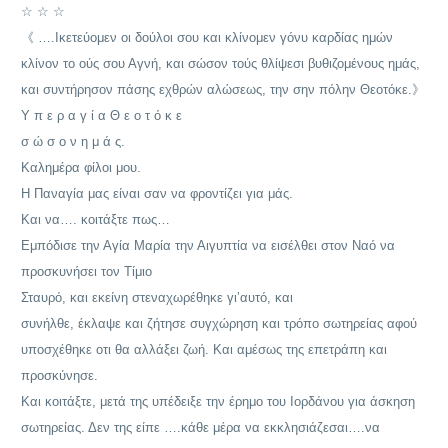
☆ ☆ ☆
《 ….Ικετεύομεν οι δούλοι σου και κλίνομεν γόνυ καρδίας ημών
κλίνον το ούς σου Αγνή, και σώσον τούς θλίψεσι βυθιζομένους ημάς,
και συντήρησον πάσης εχθρών αλώσεως, την σην πόλην Θεοτόκε.》
Υ π ε ρ α γ ί α Θ ε ο τ ό κ ε
σ ώ σ ο ν η μ ά ς.
Καλημέρα φίλοι μου.
Η Παναγία μας είναι σαν να φροντίζει για μάς.
Και να…. κοιτάξτε πως…
Εμπόδισε την Αγία Μαρία την Αιγυπτία να εισέλθει στον Ναό να
προσκυνήσει τον Τίμιο
Σταυρό, και εκείνη στεναχωρέθηκε γι’αυτό, και
συνήλθε, έκλαψε και ζήτησε συγχώρηση και τρόπο σωτηρείας αφού
υποσχέθηκε οτι θα αλλάξει ζωή. Και αμέσως της επετράπη και
προσκύνησε.
Και κοιτάξτε, μετά της υπέδειξε την έρημο του Ιορδάνου για άσκηση
σωτηρείας. Δεν της είπε ….κάθε μέρα να εκκλησιάζεσαι….να