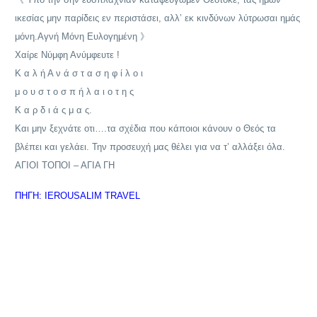
ικεσίας μην παρίδεις εν περιστάσει, αλλ’ εκ κινδύνων λύτρωσαι ημάς
μόνη.Αγνή Μόνη Ευλογημένη 》
Χαίρε Νύμφη Ανύμφευτε !
Κ α λ ή Α ν ά σ τ α σ η φ ί λ ο ι
μ ο υ σ τ ο σ π ή λ α ι ο τ η ς
Κ α ρ δ ι ά ς μ α ς.
Και μην ξεχνάτε οτι….τα σχέδια που κάποιοι κάνουν ο Θεός τα
βλέπει και γελάει. Την προσευχή μας θέλει για να τ’ αλλάξει όλα.
ΑΓΙΟΙ ΤΟΠΟΙ – ΑΓΙΑ ΓΗ
ΠΗΓΗ: IEROUSALIM TRAVEL