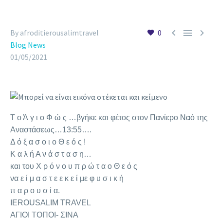



By afroditierousalimtravel
0
Blog News
01/05/2021
Τ ο Ά γ ι ο Φ ώ ς …βγήκε και φέτος στον Πανίερο Ναό της
Αναστάσεως…13:55….
Δ ό ξ α σ ο ι ο Θ ε ό ς !
Κ α λ ή Α ν ά σ τ α σ η…
και του Χ ρ ό ν ο υ π ρ ώ τ α ο Θ ε ό ς
να ε ί μ α σ τ ε ε κ ε ί με φ υ σ ι κ ή
π α ρ ο υ σ ί α.
IEROUSALIM TRAVEL
ΑΓΙΟΙ ΤΟΠΟΙ- ΣΙΝΑ