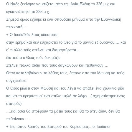
Ο Ναός ξεκίνησε να κτίζεται απο την Αγία Ελένη το 326 μ.χ και
εγκαινιάστηκε το 335 μ.χ.
Σήμερα όμως έχουμε κι ενα σπουδαίο μήνυμα απο την Ευαγγελική
περικοπή…..
+ Ο Ιουδαϊκός λαός οδοιπορεί
στην έρημο και δεν ευχαριστεί το Θεό για το μάννα εξ ουρανού…. και
ο’ τι άλλο τούς στέλνει και διαμαρτύρεται….
δια τούτο ο Θεός τούς δοκιμάζει.
Στέλνει πολλά φίδια που τούς δαγκώνουν και πεθαίνουν….
Οταν καταλαβαίνουν το λάθος τους, ζητάνε απο τον Μωϋσή να τούς
συγχωρέσει.
Ο Θεός μιλάει στον Μωϋσή και του λέγει να φτιάξει ένα χάλκινο φίδι
και να το κρεμάσει σ’ ενα στύλο ψηλά σε λόφο…( σχηματίστηκε ένας
σταυρός)
….και όσοι θα στρέφουν τα μάτια τους και θα το ατενίζουν, δεν θα
πεθαίνουν….
+ Εις τύπον λοιπόν του Σταυρού του Κυρίου μας…οι Ιουδαίοι