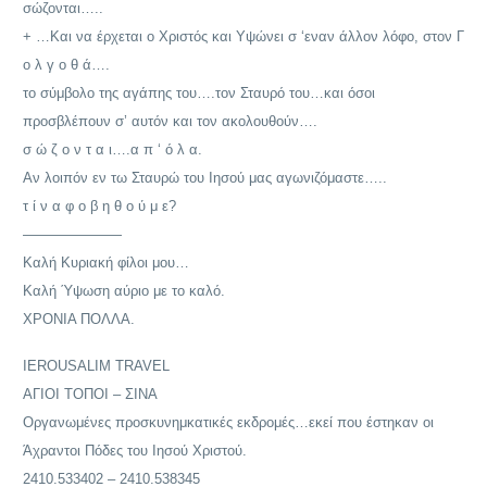
σώζονται…..
+ …Και να έρχεται ο Χριστός και Υψώνει σ ‘εναν άλλον λόφο, στον Γ
ο λ γ ο θ ά….
το σύμβολο της αγάπης του….τον Σταυρό του…και όσοι
προσβλέπουν σ’ αυτόν και τον ακολουθούν….
σ ώ ζ ο ν τ α ι….α π ‘ ό λ α.
Αν λοιπόν εν τω Σταυρώ του Ιησού μας αγωνιζόμαστε…..
τ ί ν α φ ο β η θ ο ύ μ ε?
———————
Καλή Κυριακή φίλοι μου…
Καλή Ύψωση αύριο με το καλό.
ΧΡΟΝΙΑ ΠΟΛΛΑ.
IEROUSALIM TRAVEL
ΑΓΙΟΙ ΤΟΠΟΙ – ΣΙΝΑ
Οργανωμένες προσκυνημκατικές εκδρομές…εκεί που έστηκαν οι
Άχραντοι Πόδες του Ιησού Χριστού.
2410.533402 – 2410.538345