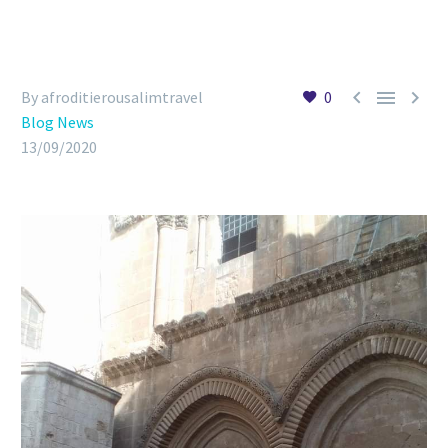



By afroditierousalimtravel
0
Blog News
13/09/2020