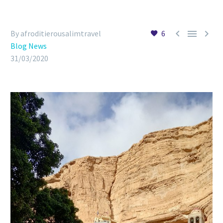



By afroditierousalimtravel
6
Blog News
31/03/2020