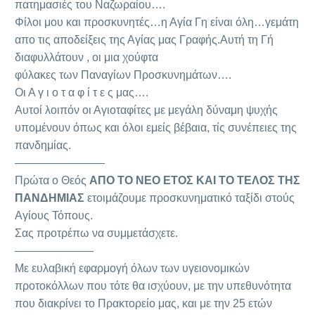
πατημασιές του Ναζωραίου….
Φίλοι μου και προσκυνητές…η Αγία Γη είναι όλη…γεμάτη
απο τις αποδείξεις της Αγίας μας Γραφής.Αυτή τη Γή
διαφυλλάτουν , οι μια χούφτα
φύλακες των Παναγίων Προσκυνημάτων….
Οι Α γ ι ο τ α φ ί τ ε ς μας….
Αυτοί λοιπόν οι Αγιοταφίτες με μεγάλη δύναμη ψυχής
υπομένουν όπως και όλοι εμείς βέβαια, τίς συνέπειες της
πανδημίας.
————————
Πρώτα ο Θεός
ΑΠΟ ΤΟ ΝΕΟ ΕΤΟΣ ΚΑΙ ΤΟ ΤΕΛΟΣ ΤΗΣ
ΠΑΝΔΗΜΙΑΣ
ετοιμάζουμε προσκυνηματικό ταξίδι στούς
Αγίους Τόπους.
Σας προτρέπω να συμμετάσχετε.
———————
Με ευλαβική εφαρμογή όλων των υγειονομικών
προτοκόλλων που τότε θα ισχύουν, με την υπεθυνότητα
που διακρίνει το Πρακτορείο μας, και με την 25 ετών