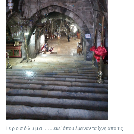
Ι ε ρ ο σ ό λ υ μ α …….εκεί όπου έμειναν τα ίχνη απο τις