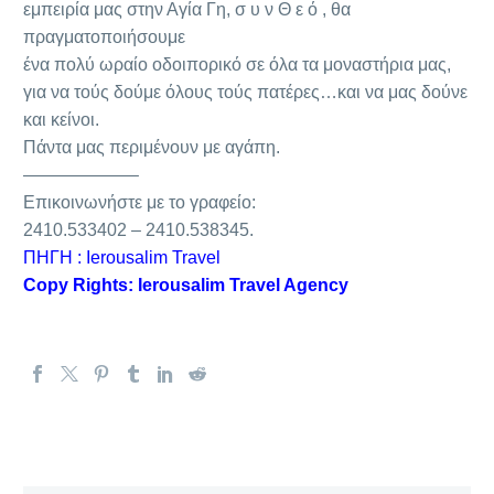
εμπειρία μας στην Αγία Γη, σ υ ν Θ ε ό , θα
πραγματοποιήσουμε
ένα πολύ ωραίο οδοιπορικό σε όλα τα μοναστήρια μας,
για να τούς δούμε όλους τούς πατέρες…και να μας δούνε
και κείνοι.
Πάντα μας περιμένουν με αγάπη.
——————–
Επικοινωνήστε με το γραφείο:
2410.533402 – 2410.538345.
ΠΗΓΗ : Ierousalim Travel
Copy Rights: Ierousalim Travel Agency