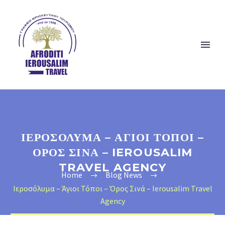
ΙΕΡΟΣΌΛΥΜΑ – ΆΓΙΟΙ ΤΌΠΟΙ –
ΌΡΟΣ ΣΙΝΆ – IEROUSALIM
TRAVEL AGENCY
Home
Blog News
Ιεροσόλυμα – Άγιοι Τόποι – Όρος Σινά – Ierousalim Travel
Agency