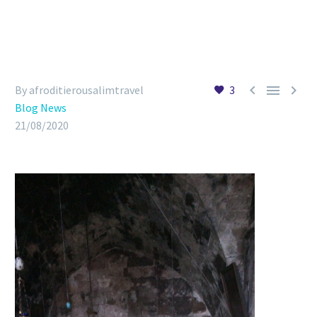



By afroditierousalimtravel
3
Blog News
21/08/2020