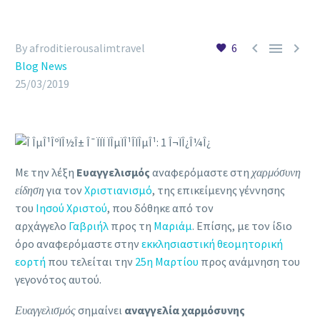



By afroditierousalimtravel
6
Blog News
25/03/2019
Με την λέξη
Ευαγγελισμός
αναφερόμαστε στη
χαρμόσυνη
είδηση
για τον
Χριστιανισμό
, της επικείμενης γέννησης
του
Ιησού Χριστού
, που δόθηκε από τον
αρχάγγελο
Γαβριήλ
προς τη
Μαριάμ
. Επίσης, με τον ίδιο
όρο αναφερόμαστε στην
εκκλησιαστική
θεομητορική
εορτή
που τελείται την
25η Μαρτίου
προς ανάμνηση του
γεγονότος αυτού.
Ευαγγελισμός
σημαίνει
αναγγελία χαρμόσυνης