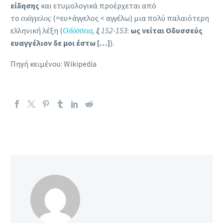
είδησης
και ετυμολογικά προέρχεται από
το
ευάγγελος
(=ευ+άγγελος < αγγέλω) μια πολύ παλαιότερη
ελληνική λέξη (
Οδύσσεια
,
ξ
152-153
:
ως νείται Οδυσσεύς
ευαγγέλιον δε μοι έστω […]
).
Πηγή κειμένου: Wikipedia