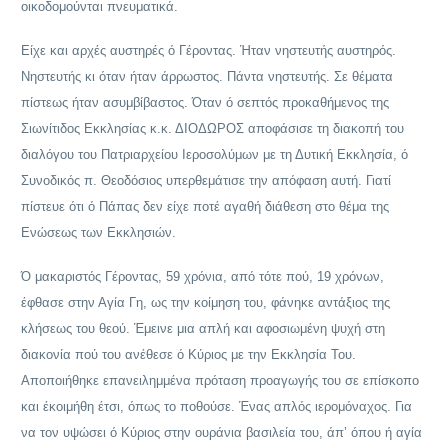
οικοδομούνται πνευματικά.
Είχε και αρχές αυστηρές ό Γέροντας. Ήταν νηστευτής αυστηρός.
Νηστευτής κι όταν ήταν άρρωστος. Πάντα νηστευτής. Σε θέματα
πίστεως ήταν ασυμβίβαστος. Όταν ό σεπτός προκαθήμενος της
Σιωνίτιδος Εκκλησίας κ.κ. ΔΙΟΔΩΡΟΣ αποφάσισε τη διακοπή του
διαλόγου του Πατριαρχείου Ιεροσολύμων με τη Δυτική Εκκλησία, ό
Συνοδικός π. Θεοδόσιος υπερθεμάτισε την απόφαση αυτή. Γιατί
πίστευε ότι ό Πάπας δεν είχε ποτέ αγαθή διάθεση στο θέμα της
Ενώσεως των Εκκλησιών.
Ό μακαριστός Γέροντας, 59 χρόνια, από τότε πού, 19 χρόνων,
έφθασε στην Αγία Γη, ως την κοίμηση του, φάνηκε αντάξιος της
κλήσεως του θεού. Έμεινε μια απλή και αφοσιωμένη ψυχή στη
διακονία πού του ανέθεσε ό Κύριος με την Εκκλησία Του.
Αποποιήθηκε επανειλημμένα πρόταση προαγωγής του σε επίσκοπο
και έκοιμήθη έτσι, όπως το ποθούσε. Ένας απλός ιερομόναχος. Για
να τον υψώσει ό Κύριος στην ουράνια βασιλεία του, άπ’ όπου ή αγία