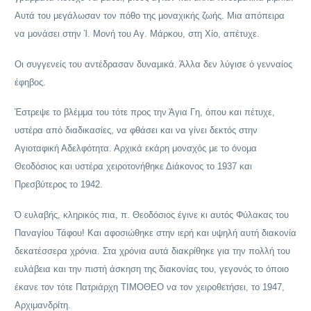
Αυτά του μεγάλωσαν τον πόθο της μοναχικής ζωής. Μια απόπειρα
να μονάσει στην Ί. Μονή του Αγ. Μάρκου, στη Χίο, απέτυχε.
Οι συγγενείς του αντέδρασαν δυναμικά. Άλλα δεν λύγισε ό γενναίος
έφηβος.
Έστρεψε το βλέμμα του τότε προς την Άγια Γη, όπου και πέτυχε,
υστέρα από διαδικασίες, να φθάσει και να γίνει δεκτός στην
Αγιοταφική Αδελφότητα. Αρχικά εκάρη μοναχός με το όνομα
Θεοδόσιος και υστέρα χειροτονήθηκε Διάκονος το 1937 και
Πρεσβύτερος το 1942.
Ό ευλαβής, κληρικός πια, π. Θεοδόσιος έγινε κι αυτός Φύλακας του
Παναγίου Τάφου! Και αφοσιώθηκε στην ιερή και υψηλή αυτή διακονία
δεκατέσσερα χρόνια. Στα χρόνια αυτά διακρίθηκε για την πολλή του
ευλάβεια και την πιστή άσκηση της διακονίας του, γεγονός το όποιο
έκανε τον τότε Πατριάρχη ΤΙΜΟΘΕΟ να τον χειροθετήσει, το 1947,
Αρχιμανδρίτη.