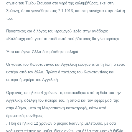
σημείο του Τιμίου Σταυρού στο νερό της κολυμβήθρας, εκεί στη
Σμύρνη, όπου γεννήθηκε στις 7-1-1913, και στη συνέχεια στην πλάτη
του.
Προφητικός και ό λόγος του ιερουργού ιερέα στην ανάδοχο:
«Καλότυχη εσύ, γιατί το παιδί αυτό πού βάπτισες θα γίνει ιερέας».
Έτσι και έγινε. Άλλα δοκιμάσθηκε σκληρά.
Οι γονείς του Κωνσταντίνος και Αγγελική έφυγαν από τη ζωή, ό ένας
υστέρα από τον άλλο. Πρώτα ό πατέρας του Κωνσταντίνος και
υστέρα ή μητέρα του Αγγελική.
Ορφανός, σε ηλικία 4 χρόνων, προστατεύθηκε από τη θεία του την
Αγγελική, αδελφή του πατέρα του, ή οποία και τον έφερε μαζί της
στην Αθήνα, μετά τη Μικρασιατική καταστροφή, κάτω από
δραματικές συνθήκες
. Ήδη σε ηλικία 12 χρόνων ό μικρός Ιωάννης μελετούσε, με όσα
γράμματα πέτυχε να μάθει, βίους αγίων και άλλα πνευματικά βιβλία.