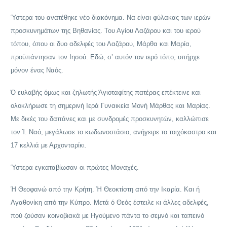
Ύστερα του ανατέθηκε νέο διακόνημα. Να είναι φύλακας των ιερών
προσκυνημάτων της Βηθανίας. Του Αγίου Λαζάρου και του ιερού
τόπου, όπου οι δυο αδελφές του Λαζάρου, Μάρθα και Μαρία,
προϋπάντησαν τον Ιησού. Εδώ, σ’ αυτόν τον ιερό τόπο, υπήρχε
μόνον ένας Ναός.
Ό ευλαβής όμως και ζηλωτής Άγιοταφίτης πατέρας επέκτεινε και
ολοκλήρωσε τη σημερινή Ιερά Γυναικεία Μονή Μάρθας και Μαρίας.
Με δικές του δαπάνες και με συνδρομές προσκυνητών, καλλώπισε
τον Ί. Ναό, μεγάλωσε το κωδωνοστάσιο, ανήγειρε το τοιχόκαστρο και
17 κελλιά με Αρχονταρίκι.
Ύστερα εγκαταβίωσαν οι πρώτες Μοναχές.
Ή Θεοφανώ από την Κρήτη. Ή Θεοκτίστη από την Ικαρία. Και ή
Αγαθονίκη από την Κύπρο. Μετά ό Θεός έστειλε κι άλλες αδελφές,
πού ζούσαν κοινοβιακά με Ηγούμενο πάντα το σεμνό και ταπεινό