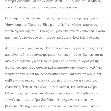
πατέρα Θεοδόσιο, ως τις 27 Αυγούστου 1991, ήμερα πού ό Κύριος
τον κάλεσε κοντά του, στην ουράνια βασιλεία του.
Ό μακαριστός σεπτός Αγιοταφίτης Γέροντας άφησε μνήμη αγίου.
Ήταν ενάρετος Γέροντας. Είχε μια παιδική απλότητα, καρπό της
ταπεινοφροσύνης του. Ήθελες να βρίσκεσαι πάντα κοντά του. Πάντα
μαζί του. Αισθανόσουν μια πνευματική άνεση. Ένα θείο άγγιγμα.
Αυτές είναι οι άγιες ψυχές. Πάντα σε φέρνουν εγγύτερα προς το Θεό
και μόνο πού τίς συναναστρέφεσαι. Και μόνο πού τις βλέπεις και τις
ακούς να ομιλούν για το Θεό θαύμαζε κανείς την καθαρότητα της
ψυχής του, πού τόσο φανερά καθρεπτιζόταν στο ιλαρό και γαλήνιο
πρόσωπο του. Όσοι τον έζησαν από κοντά, και είναι πολλοί αυτοί,
διέβλεπαν το άκακο της ψυχής του. Δεν είχε κακία ή καρδιά του
Αγιοταφίτη Πατέρα. Δεν είχε, κατά συνέπεια, και κανένα εχθρό.
Όλους τους αγαπούσε και όλοι τον αγαπούσαν. Όλοι ήθελαν να
πηγαίνουν στον πατέρα Θεοδόσιο. Να πηγαίνουν και να τον
βλέπουν. Να πηγαίνουν και να τον ακούν. Να πηγαίνουν, για να