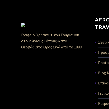
AFRO
TRA
Γραφείο Θρησκευτικού Τουρισμού
στους Άγιους Τόπους & στο
Σχετικ
Θεοβάδιστο Όρος Σινά από το 1998
Προορ
Photo 
Blog 
Επικο
Γενικ
Καιρό