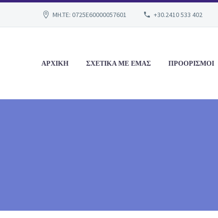
MH.TE: 0725E60000057601
+30.2410 533 402
ΑΡΧΙΚΗ
ΣΧΕΤΙΚΑ ΜΕ ΕΜΑΣ
ΠΡΟΟΡΙΣΜΟΙ