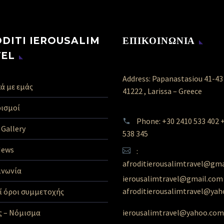
DITI IEROUSALIM
ΕΠΙΚΟΙΝΩΝΙΑ
VEL
Address: Papanastasiou 41-43
ά με εμάς
41222 , Larissa – Greece
ισμοί
Phone: +30 2410 533 402 
Gallery
538 345
News
:
afroditierousalimtravel@gm
ινωνία
ierousalimtravel@gmail.com
afroditierousalimtravel@ya
οί όροι συμμετοχής
ierousalimtravel@yahoo.com
ς – Νόμισμα